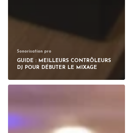
Sonorisation pro
GUIDE : MEILLEURS CONTRÔLEURS
DJ POUR DÉBUTER LE MIXAGE
Comment
sonoriser
une
salle
:
guide