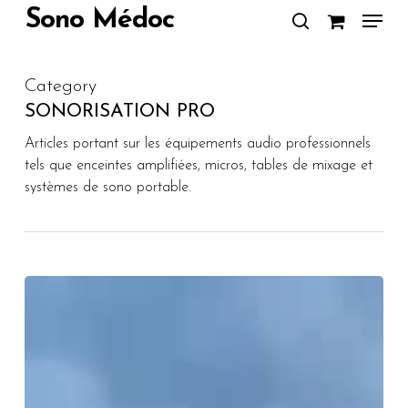
Skip
Menu
Sono Médoc
to
search
main
content
Category
SONORISATION PRO
Articles portant sur les équipements audio professionnels
tels que enceintes amplifiées, micros, tables de mixage et
systèmes de sono portable.
Comment
sonoriser
un
concert
en
plein