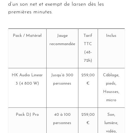
d’un son net et exempt de larsen dès les
premières minutes.
Pack / Matériel
Jauge
Tarif
Inclus
recommandée
TTC
(48-
72h)
HK Audio Linear
Jusqu’à 300
259,00
Câblage,
3 (4 800 W)
personnes
€
pieds,
Housses,
micro
Pack DJ Pro
40 à 100
259,00
Son,
personnes
€
lumière,
vidéo,