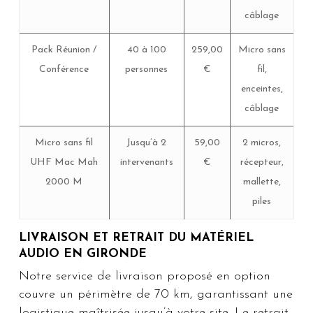
câblage
Pack Réunion /
40 à 100
259,00
Micro sans
Conférence
personnes
€
fil,
enceintes,
câblage
Micro sans fil
Jusqu’à 2
59,00
2 micros,
UHF Mac Mah
intervenants
€
récepteur,
2000 M
mallette,
piles
LIVRAISON ET RETRAIT DU MATÉRIEL
AUDIO EN GIRONDE
Notre service de livraison proposé en option
couvre un périmètre de 70 km, garantissant une
logistique maîtrisée jusqu’à votre site. Le retrait