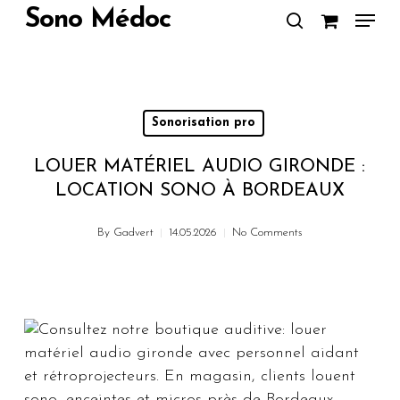
Skip
Menu
Sono Médoc
to
search
Close
main
Menu
content
Sonorisation pro
LOUER MATÉRIEL AUDIO GIRONDE :
LOCATION SONO À BORDEAUX
By
Gadvert
14.05.2026
No Comments