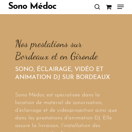
Skip
Menu
Sono Médoc
to
search
Close
main
Menu
content
Nos prestations sur
Bordeaux et en Gironde
SONO, ÉCLAIRAGE, VIDÉO ET
ANIMATION DJ SUR BORDEAUX
Sono Médoc est spécialisée dans la
location de matériel de sonorisation,
d’éclairage et de vidéoprojection ainsi que
dans les prestations d’animation DJ. Elle
assure la livraison, l’installation des