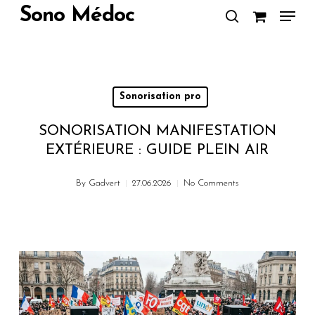
Skip
Menu
Sono Médoc
to
search
Close
main
Menu
content
Sonorisation pro
SONORISATION MANIFESTATION
EXTÉRIEURE : GUIDE PLEIN AIR
By
Gadvert
27.06.2026
No Comments