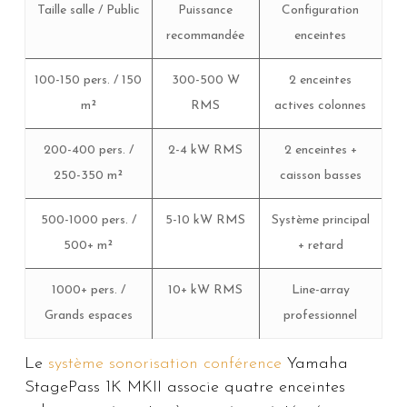
Taille salle / Public
Puissance
Configuration
recommandée
enceintes
100-150 pers. / 150
300-500 W
2 enceintes
m²
RMS
actives colonnes
200-400 pers. /
2-4 kW RMS
2 enceintes +
250-350 m²
caisson basses
500-1000 pers. /
5-10 kW RMS
Système principal
500+ m²
+ retard
1000+ pers. /
10+ kW RMS
Line-array
Grands espaces
professionnel
Le
système sonorisation conférence
Yamaha
StagePass 1K MKII associe quatre enceintes