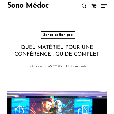
Skip
Menu
Sono Médoc
to
search
Close
main
Menu
content
Sonorisation pro
QUEL MATÉRIEL POUR UNE
CONFÉRENCE : GUIDE COMPLET
By
Gadvert
28.02.2026
No Comments