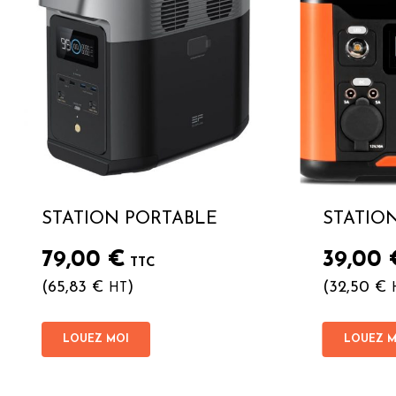
STATION PORTABLE
STATIO
79,00
€
39,00
TTC
(
65,83
€
)
(
32,50
€
HT
LOUEZ MOI
LOUEZ M