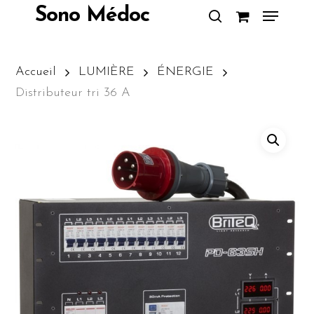
Skip
Menu
Sono Médoc
to
search
Close
main
Menu
content
Accueil
LUMIÈRE
ÉNERGIE
Distributeur tri 36 A