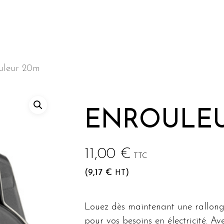
uleur 20m
he ou sur Echap pour annuler
ENROULEU
11,00
€
TTC
(
9,17
€
)
HT
Louez dès maintenant une rallong
pour vos besoins en électricité. 