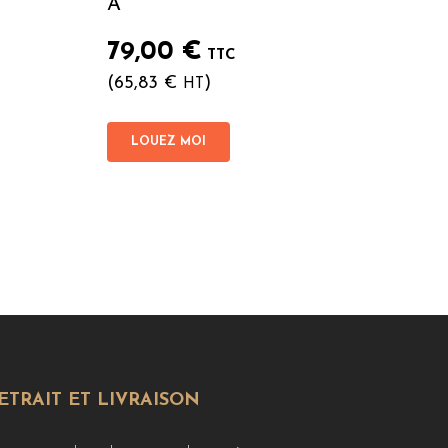
A
79,00
€
TTC
(
65,83
€
)
HT
LOUEZ MOI
ETRAIT ET LIVRAISON