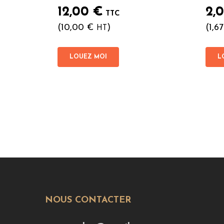
12,00
€
2,
TTC
(
10,00
€
)
(
1,6
HT
LOUEZ MOI
L
NOUS CONTACTER