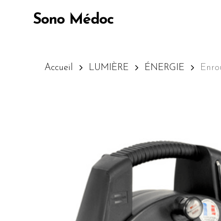
Skip
Sono Médoc
to
main
content
Accueil
LUMIÈRE
ÉNERGIE
Enro
Appuyez sur Entrée pour lancer la recherc