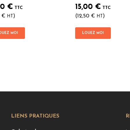
00
€
15,00
€
TTC
TTC
7
€
)
(
12,50
€
)
HT
HT
OUEZ MOI
LOUEZ MOI
LIENS PRATIQUES
R