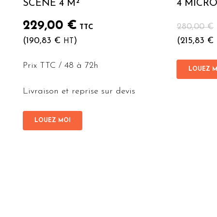
SCÈNE 4 M²
4 MICR
229,00
€
280,00
€
TTC
(
190,83
€
)
(
215,83
€
HT
Prix TTC / 48 à 72h
LOUEZ M
Livraison et reprise sur devis
LOUEZ MOI