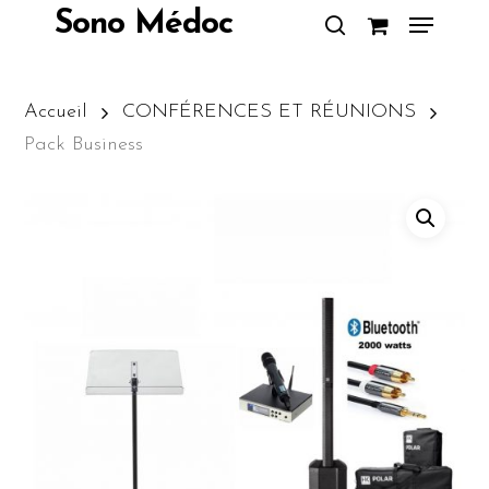
Skip
Menu
Sono Médoc
to
search
Close
main
Menu
content
Accueil
CONFÉRENCES ET RÉUNIONS
Pack Business