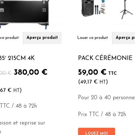
ce produit
Aperçu produit
Louer ce produit
Aperçu p
85′ 215CM 4K
PACK CÉRÉMONIE
Le
Le
380,00
€
59,00
€
,00
€
TTC
prix
prix
(
49,17
€
)
HT
initial
actuel
,67
€
)
HT
était :
est :
Pour 20 à 40 personne
580,00 €.
380,00 €.
 TTC / 48 à 72h
Prix TTC / 48 à 72h
aison et reprise sur
s
LOUEZ MOI