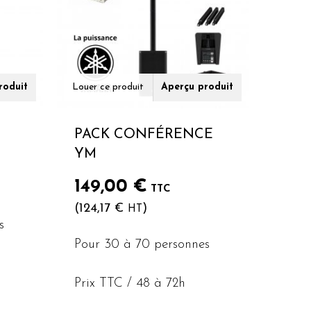
roduit
Louer ce produit
Aperçu produit
PACK CONFÉRENCE
YM
149,00
€
TTC
(
124,17
€
)
HT
s
Pour 30 à 70 personnes
Prix TTC / 48 à 72h