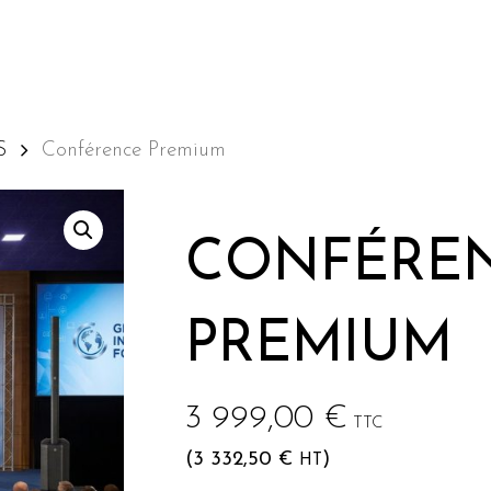
S
Conférence Premium
he ou sur Echap pour annuler
CONFÉRE
PREMIUM
3 999,00
€
TTC
(
3 332,50
€
)
HT