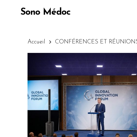
Skip
Sono Médoc
to
main
content
Accueil
CONFÉRENCES ET RÉUNION
Appuyez sur Entrée pour lancer la recherc