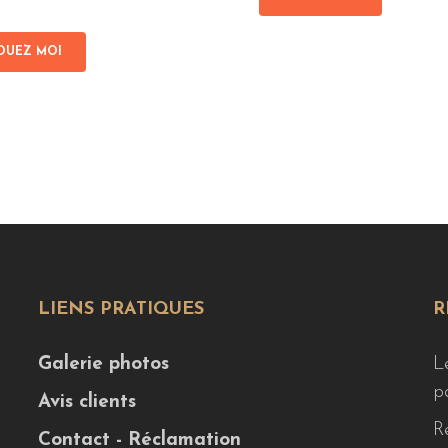
OUEZ MOI
LIENS PRATIQUES
R
Galerie photos
L
p
Avis clients
R
Contact - Réclamation