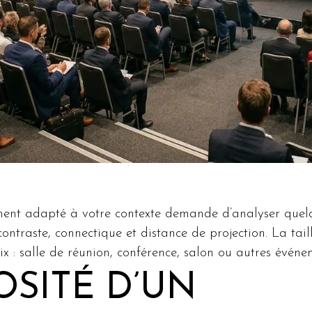
ment adapté à votre contexte demande d’analyser quelqu
contraste, connectique et distance de projection. La tail
oix : salle de réunion, conférence, salon ou autres événe
OSITÉ D’UN