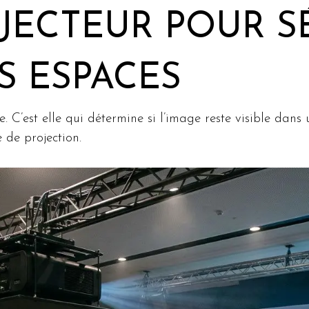
JECTEUR POUR S
S ESPACES
e. C’est elle qui détermine si l’image reste visible dans
 de projection.