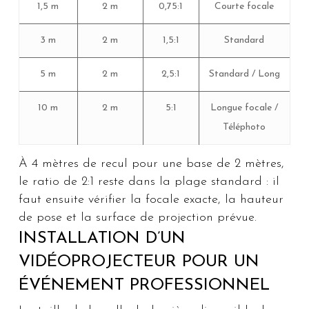
1,5 m
2 m
0,75:1
Courte focale
3 m
2 m
1,5:1
Standard
5 m
2 m
2,5:1
Standard / Long
10 m
2 m
5:1
Longue focale /
Téléphoto
À 4 mètres de recul pour une base de 2 mètres,
le ratio de 2:1 reste dans la plage standard : il
faut ensuite vérifier la focale exacte, la hauteur
de pose et la surface de projection prévue.
INSTALLATION D’UN
VIDÉOPROJECTEUR POUR UN
ÉVÉNEMENT PROFESSIONNEL