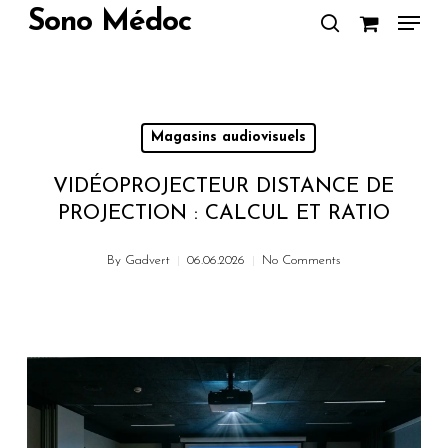
Skip
Menu
Sono Médoc
to
search
Close
main
Menu
content
Magasins audiovisuels
VIDÉOPROJECTEUR DISTANCE DE
PROJECTION : CALCUL ET RATIO
By
Gadvert
06.06.2026
No Comments