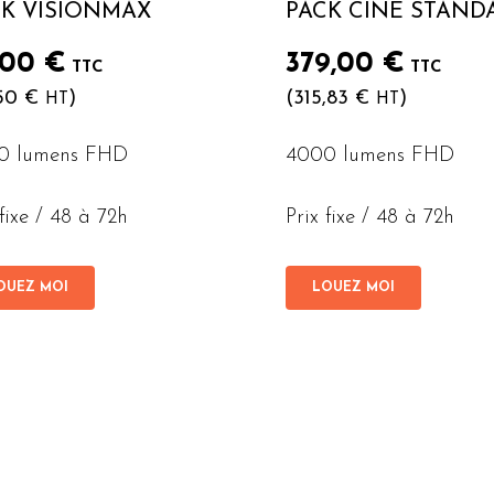
CK VISIONMAX
PACK CINÉ STAND
,00
€
379,00
€
TTC
TTC
,50
€
)
(
315,83
€
)
HT
HT
0 lumens FHD
4000 lumens FHD
 fixe / 48 à 72h
Prix fixe / 48 à 72h
OUEZ MOI
LOUEZ MOI