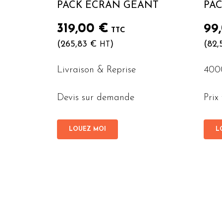
PACK ÉCRAN GÉANT
PA
319,00
€
99
TTC
(
265,83
€
)
(
82
HT
Livraison & Reprise
400
Devis sur demande
Prix
LOUEZ MOI
L