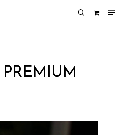
search
Menu
É PREMIUM
el
00 €.