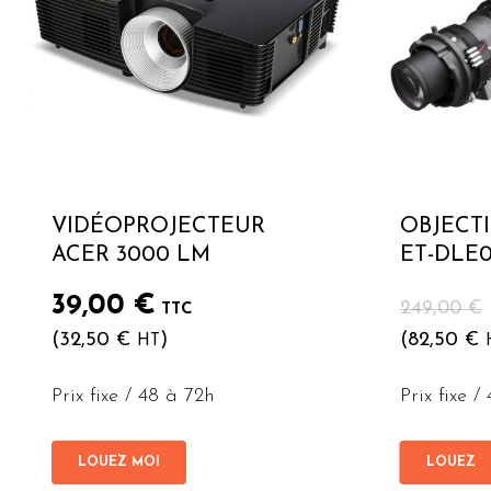
VIDÉOPROJECTEUR
OBJECT
ACER 3000 LM
ET-DLE
39,00
€
249,00
€
TTC
(
32,50
€
)
(
82,50
€
HT
Prix fixe / 48 à 72h
Prix fixe /
LOUEZ MOI
LOUEZ