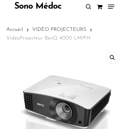
Skip
Menu
Sono Médoc
to
search
Close
main
Menu
content
Accueil
VIDÉO PROJECTEURS
VidéoProjecteur BenQ 4000 LM/FH