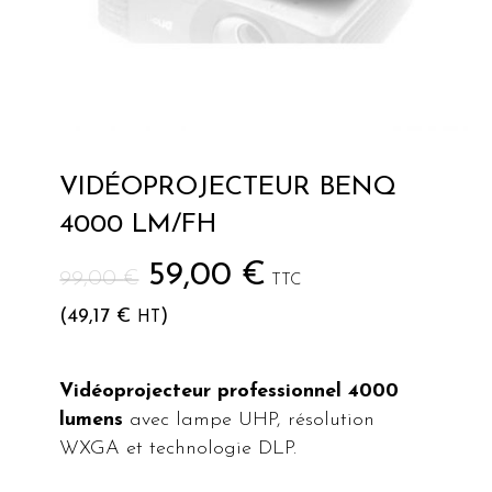
VIDÉOPROJECTEUR BENQ
4000 LM/FH
Le
Le
59,00
€
99,00
€
TTC
prix
prix
(
49,17
€
)
HT
initial
actuel
était :
est :
Vidéoprojecteur professionnel 4000
99,00 €.
59,00 €.
lumens
avec lampe UHP, résolution
WXGA et technologie DLP.