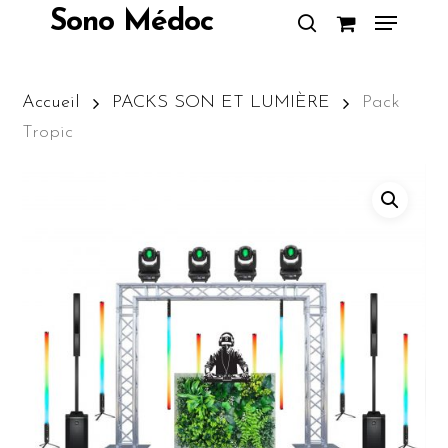
Skip
Menu
Sono Médoc
to
search
Close
main
Menu
content
Accueil
PACKS SON ET LUMIÈRE
Pack
Tropic