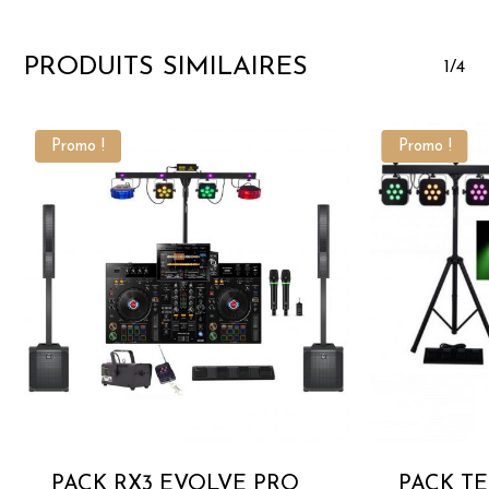
PRODUITS SIMILAIRES
1/4
Promo !
Promo !
PACK RX3 EVOLVE PRO
PACK T