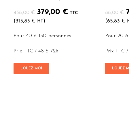
Le
Le
379,00
€
438,00
€
88,00
€
TTC
prix
prix
(
315,83
€
)
(
65,83
€
HT
initial
actuel
i
était :
est :
é
Pour 40 à 150 personnes
Pour 20 à
438,00 €.
379,00 €.
Prix TTC / 48 à 72h
Prix TTC /
LOUEZ MOI
LOUEZ M