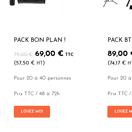
PACK BON PLAN !
PACK BT
Le
Le
69,00
€
89,00
79,00
€
TTC
prix
prix
(
57,50
€
)
(
74,17
€
HT
H
initial
actuel
était :
est :
Pour 20 à 40 personnes
Pour 20 à
79,00 €.
69,00 €.
Prix TTC / 48 à 72h
Prix TTC /
LOUEZ MOI
LOUEZ M