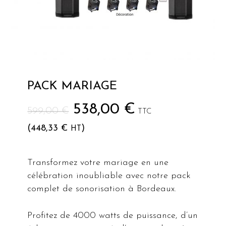
PACK MARIAGE
Le
Le
538,00
€
599,00
€
TTC
prix
prix
(
448,33
€
)
HT
initial
actuel
était :
est :
Transformez votre mariage en une
599,00 €.
538,00 €.
célébration inoubliable avec notre pack
complet de sonorisation à Bordeaux.
Profitez de 4000 watts de puissance, d’un