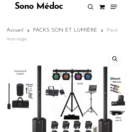
Skip
Menu
Sono Médoc
to
search
Close
main
Menu
content
Accueil
PACKS SON ET LUMIÈRE
Pack
mariage