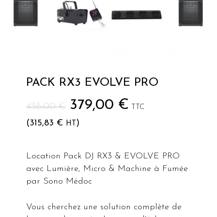
PACK RX3 EVOLVE PRO
Le
Le
379,00
€
438,00
€
TTC
prix
prix
(
315,83
€
)
HT
initial
actuel
était :
est :
Location Pack DJ RX3 & EVOLVE PRO
438,00 €.
379,00 €.
avec Lumière, Micro & Machine à Fumée
par Sono Médoc
Vous cherchez une solution complète de