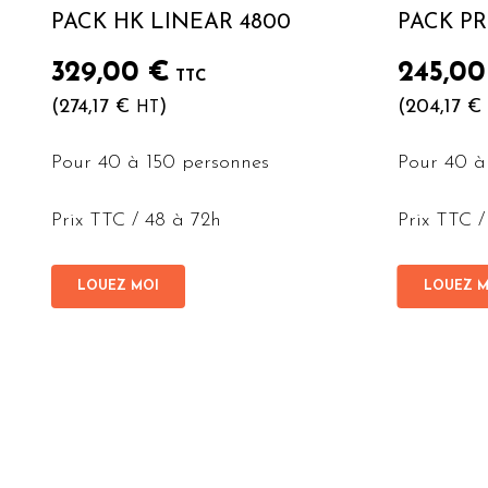
PACK HK LINEAR 4800
PACK P
329,00
€
245,0
TTC
(
274,17
€
)
(
204,17
€
HT
Pour 40 à 150 personnes
Pour 40 à
Prix TTC / 48 à 72h
Prix TTC /
LOUEZ MOI
LOUEZ M