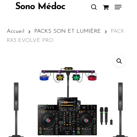
Skip
Menu
Sono Médoc
to
search
Close
main
Menu
content
Accueil
PACKS SON ET LUMIÈRE
PACK
RX3 EVOLVE PRO