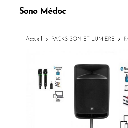
Skip
Sono Médoc
to
main
content
Accueil
PACKS SON ET LUMIÈRE
P
Appuyez sur Entrée pour lancer la recherc