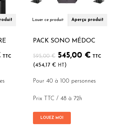
roduit
Louer ce produit
Aperçu produit
RE
PACK SONO MÉDOC
Le
Le
Le
€
545,00
€
595,00
€
TTC
TTC
prix
prix
prix
(
454,17
€
)
HT
actuel
initial
actuel
est :
était :
est :
es
Pour 40 à 100 personnes
.
256,00 €.
595,00 €.
545,00 €.
Prix TTC / 48 à 72h
LOUEZ MOI