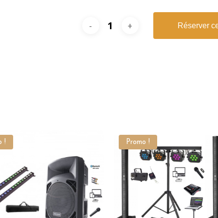
Réserver ce
 !
Promo !