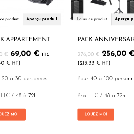
ce produit
Aperçu produit
Louer ce produit
Aperçu p
CK APPARTEMENT
PACK ANNIVERSAI
Le
Le
Le
69,00
€
256,00
00
€
276,00
€
TTC
prix
prix
prix
,50
€
)
(
213,33
€
)
HT
HT
initial
actuel
initial
était :
est :
était :
 20 à 30 personnes
Pour 40 à 100 personn
79,00 €.
69,00 €.
276,00 €
 TTC / 48 à 72h
Prix TTC / 48 à 72h
OUEZ MOI
LOUEZ MOI