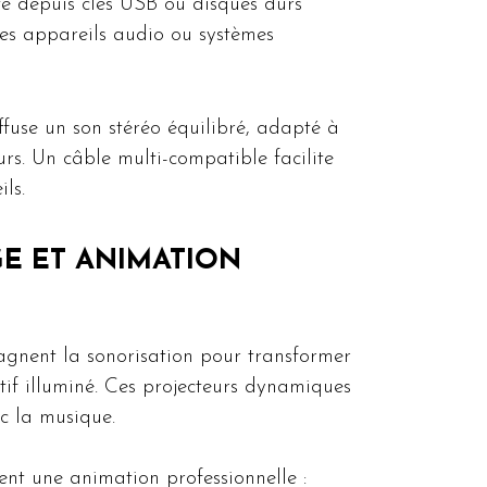
te depuis clés USB ou disques durs
res appareils audio ou systèmes
ffuse un son stéréo équilibré, adapté à
rs. Un câble multi-compatible facilite
ls.
GE ET ANIMATION
nent la sonorisation pour transformer
tif illuminé. Ces projecteurs dynamiques
c la musique.
ent une animation professionnelle :