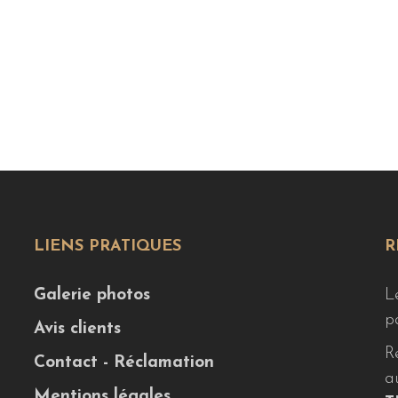
LIENS PRATIQUES
R
Galerie photos
L
p
Avis clients
R
Contact - Réclamation
a
Mentions légales