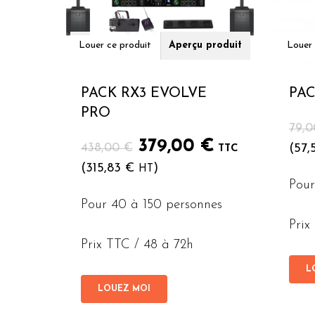
Louer ce produit
Aperçu produit
Louer 
PACK RX3 EVOLVE
PA
PRO
79,
Le
Le
379,00
€
438,00
€
(
57
TTC
prix
prix
(
315,83
€
)
HT
initial
actuel
Pour
était :
est :
Pour 40 à 150 personnes
438,00 €.
379,00 €.
Prix
Prix TTC / 48 à 72h
L
LOUEZ MOI