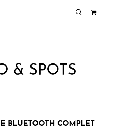
search
Menu
O & SPOTS
LE BLUETOOTH COMPLET
€.