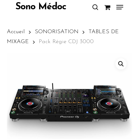
Skip
Menu
Sono Médoc
to
search
Close
main
Menu
content
Accueil
SONORISATION
TABLES DE
MIXAGE
Pack Régie CDJ 3000