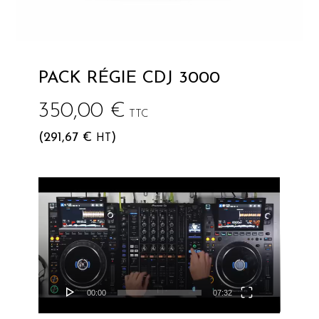
PACK RÉGIE CDJ 3000
350,00
€
TTC
(
291,67
€
)
HT
Lecteur
vidéo
00:00
07:32