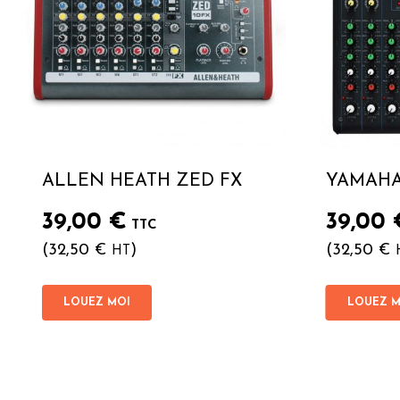
ALLEN HEATH ZED FX
YAMAHA
39,00
€
39,00
TTC
(
32,50
€
)
(
32,50
€
HT
LOUEZ MOI
LOUEZ M