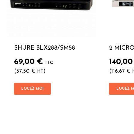
SHURE BLX288/SM58
2 MICR
69,00
€
140,0
TTC
(
57,50
€
)
(
116,67
€
HT
LOUEZ MOI
LOUEZ M