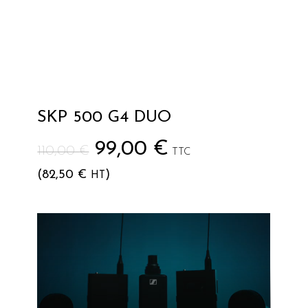
SKP 500 G4 DUO
Le
Le
99,00
€
110,00
€
TTC
prix
prix
(
82,50
€
)
HT
initial
actuel
était :
est :
Lecteur
110,00 €.
99,00 €.
vidéo