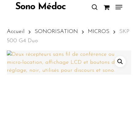
Skip
Menu
Sono Médoc
to
search
Close
main
Menu
content
Accueil
SONORISATION
MICROS
SKP
500 G4 Duo