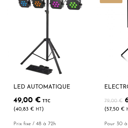
LED AUTOMATIQUE
ELECTRO
49,00
€
79,00
€
TTC
(
40,83
€
)
(
57,50
€
HT
i
é
Prix fixe / 48 à 72h
Pour 30 à