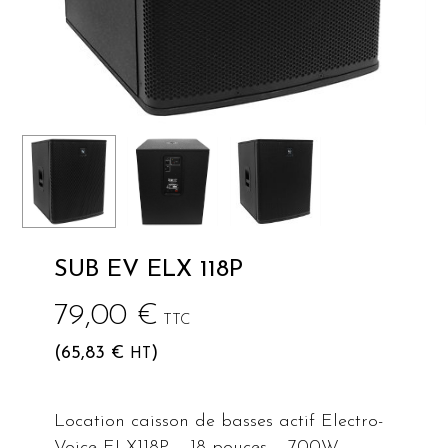
SUB EV ELX 118P
79,00
€
TTC
(
65,83
€
)
HT
Location caisson de basses actif Electro-
Voice ELX118P – 18 pouces – 700W