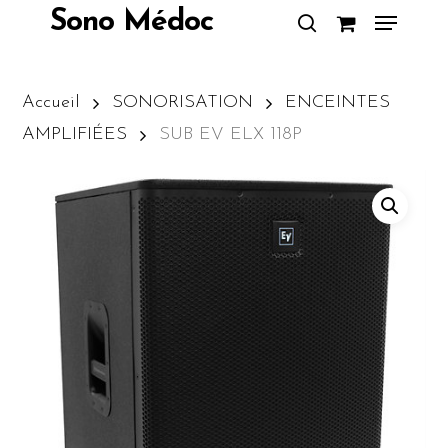
Skip
Menu
Sono Médoc
to
search
Close
main
Menu
content
Accueil
SONORISATION
ENCEINTES
AMPLIFIÉES
SUB EV ELX 118P