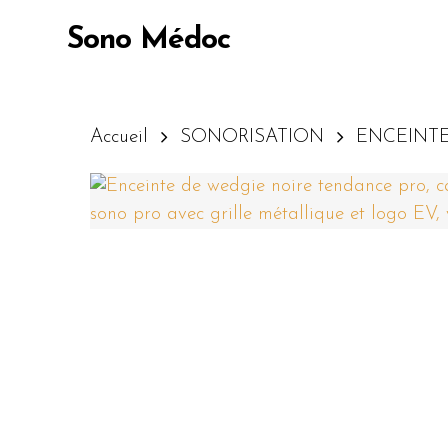
Skip
Sono Médoc
to
main
content
Accueil
SONORISATION
ENCEINTE
Appuyez sur Entrée pour lancer la recherc