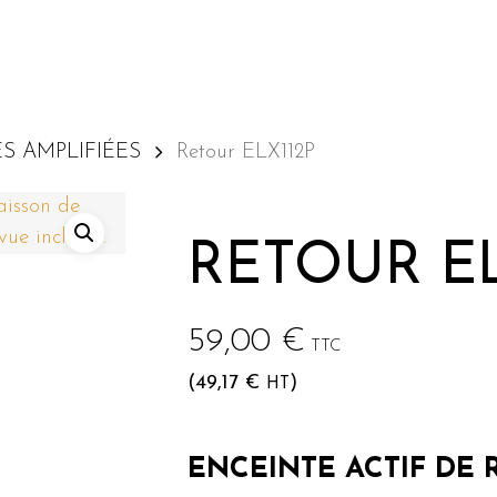
S AMPLIFIÉES
Retour ELX112P
he ou sur Echap pour annuler
RETOUR EL
59,00
€
TTC
(
49,17
€
)
HT
ENCEINTE ACTIF DE