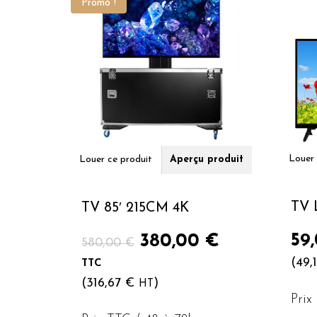
Promo !
Louer 
Louer ce produit
Aperçu produit
TV 
TV 85′ 215CM 4K
Le
Le
59
380,00
€
580,00
€
prix
prix
(
49,
TTC
initial
actuel
(
316,67
€
)
HT
était :
est :
Prix
580,00 €.
380,00 €.