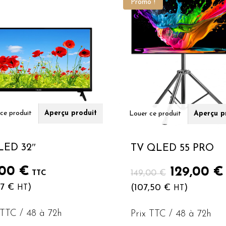
Promo !
ce produit
Aperçu produit
Louer ce produit
Aperçu p
LED 32″
TV QLED 55 PRO
Le
,00
€
129,00
€
149,00
€
TTC
prix
17
€
)
(
107,50
€
)
HT
HT
initial
était :
 TTC / 48 à 72h
Prix TTC / 48 à 72h
149,00 €.