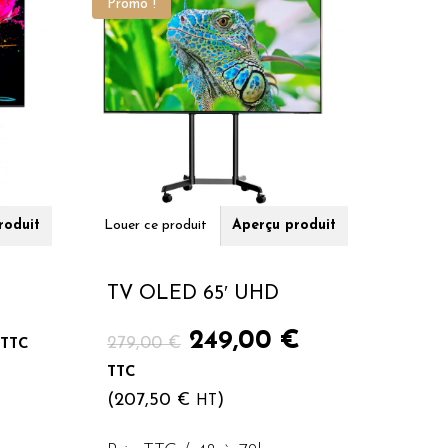
Promo !
roduit
Louer ce produit
Aperçu produit
TV OLED 65′ UHD
Le
Le
Le
249,00
€
279,00
€
TTC
prix
prix
prix
TTC
actuel
initial
actuel
(
207,50
€
)
HT
est :
était :
est :
129,00 €.
279,00 €.
249,00 €.