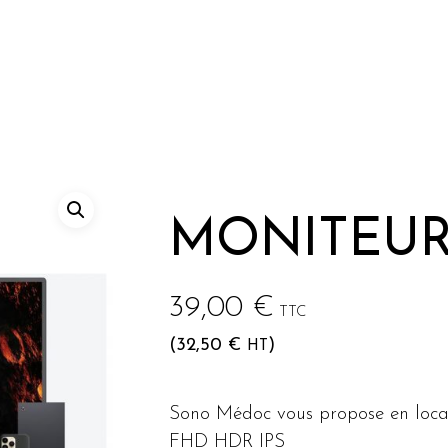
he ou sur Echap pour annuler
MONITEUR
39,00
€
TTC
(
32,50
€
)
HT
Sono Médoc vous propose en locat
FHD HDR IPS