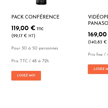
PACK CONFÉRENCE
VIDÉOP
PANASO
119,00
€
TTC
169,0
(
99,17
€
)
HT
(
140,83
€
Pour 30 à 50 personnes
Prix fixe /
Prix TTC / 48 à 72h
LOUEZ M
LOUEZ MOI