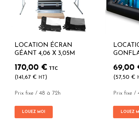
LOCATION ÉCRAN
LOCATI
GÉANT 4,06 X 3,05M
GONFLA
170,00
€
69,00
TTC
(
141,67
€
)
(
57,50
€
HT
Prix fixe / 48 à 72h
Prix fixe /
LOUEZ MOI
LOUEZ M