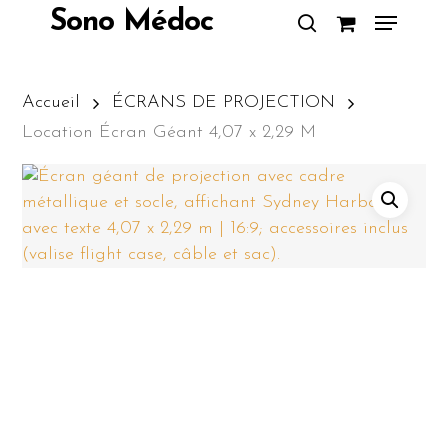
Skip
Menu
Sono Médoc
to
search
Close
main
Menu
content
Accueil
ÉCRANS DE PROJECTION
Location Écran Géant 4,07 x 2,29 M