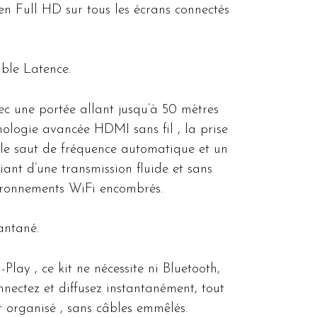
 en Full HD sur tous les écrans connectés
ble Latence.
ec une portée allant jusqu’à 50 mètres
nologie avancée HDMI sans fil , la prise
 le saut de fréquence automatique et un
iant d’une transmission fluide et sans
vironnements WiFi encombrés.
antané.
lay , ce kit ne nécessite ni Bluetooth,
nnectez et diffusez instantanément, tout
 organisé , sans câbles emmêlés.