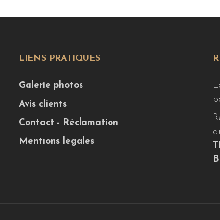
LIENS PRATIQUES
R
Galerie photos
L
p
Avis clients
R
Contact - Réclamation
a
Mentions légales
T
B