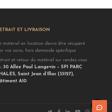
ETRAIT ET LIVRAISON
e matériel en location devra être récupéré
ar vos soins, hors demande spécifique.
etrait et retour du matériel sur rendez-vous
u
30 Allée Paul Langevin – SPI PARC
HALES, Saint Jean d’Illac (33127),
âtiment A10
Share
twitter
facebook
linkedin
youtube
instagram