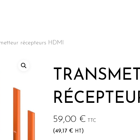
smetteur récepteurs HDMI
he ou sur Echap pour annuler
TRANSME
RÉCEPTEU
59,00
€
TTC
(
49,17
€
)
HT