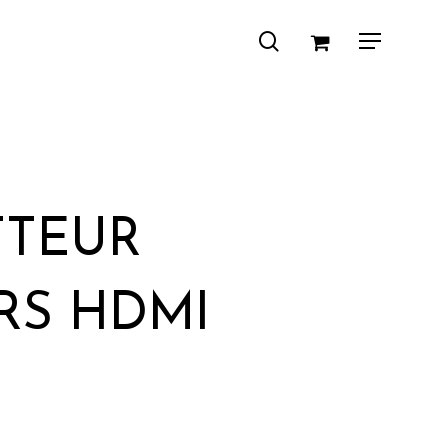
search
Menu
TTEUR
RS HDMI