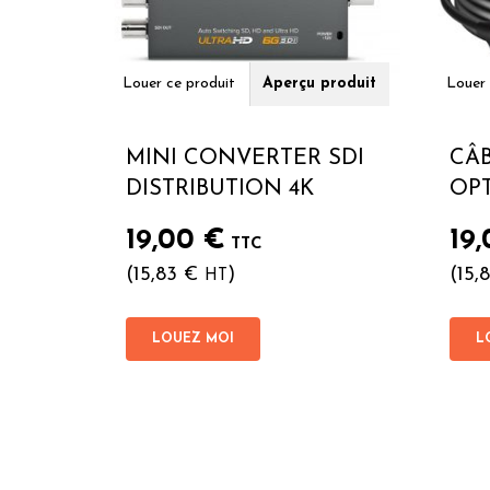
Louer ce produit
Aperçu produit
Louer 
MINI CONVERTER SDI
CÂB
DISTRIBUTION 4K
OPT
19,00
€
19
TTC
(
15,83
€
)
(
15,
HT
LOUEZ MOI
L