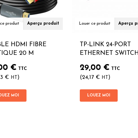
ce produit
Aperçu produit
Louer ce produit
Aperçu p
LE HDMI FIBRE
TP-LINK 24-PORT
IQUE 20 M
ETHERNET SWITC
,00
€
29,00
€
TTC
TTC
83
€
)
(
24,17
€
)
HT
HT
OUEZ MOI
LOUEZ MOI