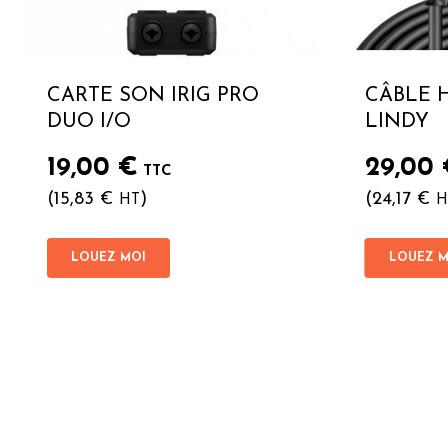
CARTE SON IRIG PRO
CÂBLE H
DUO I/O
LINDY
19,00
€
29,00
TTC
(
15,83
€
)
(
24,17
€
HT
H
LOUEZ MOI
LOUEZ M