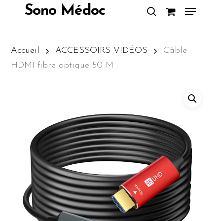
Skip
Menu
Sono Médoc
to
search
Close
main
Menu
content
Accueil
ACCESSOIRS VIDÉOS
Câble
HDMI fibre optique 50 M