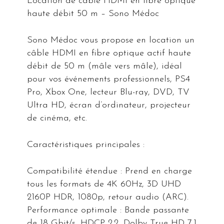
Location de câble HDMI en fibre optique
haute débit 50 m – Sono Médoc
Sono Médoc vous propose en location un
câble HDMI en fibre optique actif haute
débit de 50 m (mâle vers mâle), idéal
pour vos événements professionnels, PS4
Pro, Xbox One, lecteur Blu-ray, DVD, TV
Ultra HD, écran d’ordinateur, projecteur
de cinéma, etc.
Caractéristiques principales :
Compatibilité étendue : Prend en charge
tous les formats de 4K 60Hz, 3D UHD
2160P HDR, 1080p, retour audio (ARC).
Performance optimale : Bande passante
de 18 Gbit/s, HDCP 2.2, Dolby True HD 7.1