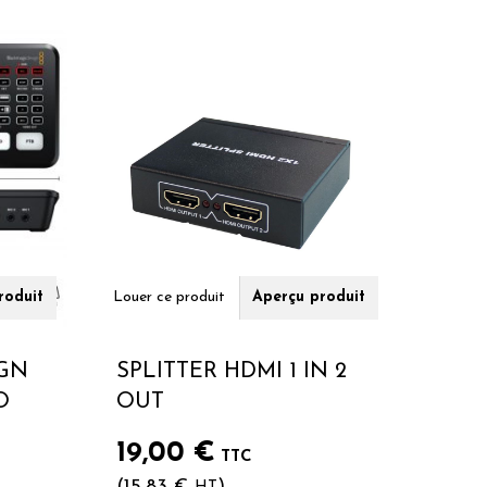
roduit
Louer ce produit
Aperçu produit
IGN
SPLITTER HDMI 1 IN 2
O
OUT
19,00
€
TTC