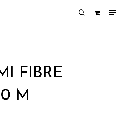
search
Menu
I FIBRE
20 M