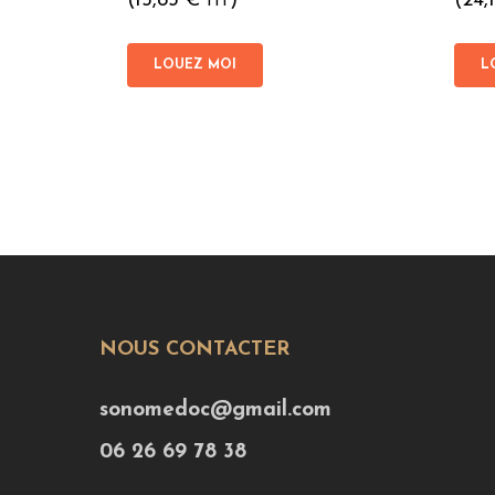
(
15,83
€
)
(
24,
HT
LOUEZ MOI
L
NOUS CONTACTER
sonomedoc@gmail.com
06 26 69 78 38