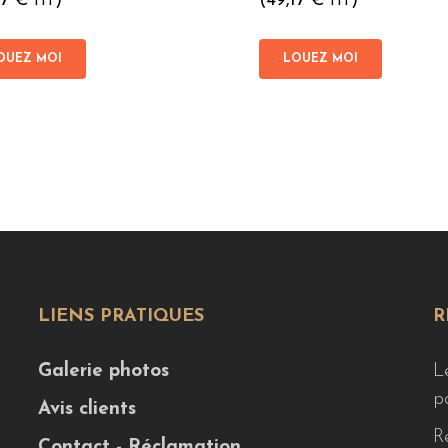
17
€
)
(
49,17
€
)
HT
HT
OUEZ MOI
LOUEZ MOI
LIENS PRATIQUES
R
Galerie photos
L
p
Avis clients
R
Contact - Réclamation