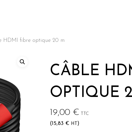
e HDMI fibre optique 20 m
he ou sur Echap pour annuler
CÂBLE HDM
OPTIQUE 
19,00
€
TTC
(
15,83
€
)
HT