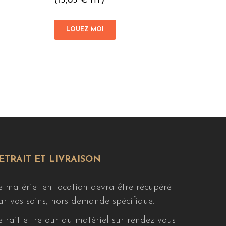
(
15,83
€
)
HT
LOUEZ MOI
ETRAIT ET LIVRAISON
e matériel en location devra être récupéré
ar vos soins, hors demande spécifique.
etrait et retour du matériel sur rendez-vous