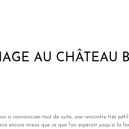
he ou sur Echap pour annuler
IAGE AU CHÂTEAU 
 a convaincues tout de suite, une rencontre très pétil
re encore mieux que ce que l’on espérait jusqu’à la fa