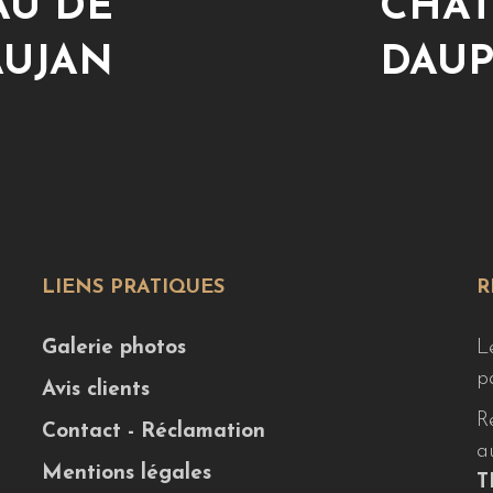
AU DE
CHÂT
UJAN
DAUP
LIENS PRATIQUES
R
Galerie photos
L
p
Avis clients
R
Contact - Réclamation
a
Mentions légales
T