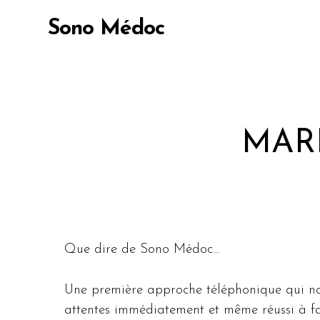
Skip
Sono Médoc
to
main
content
Appuyez sur Entrée pour lancer la recherc
MAR
Que dire de Sono Médoc…
Une première approche téléphonique qui nous
attentes immédiatement et même réussi à fai