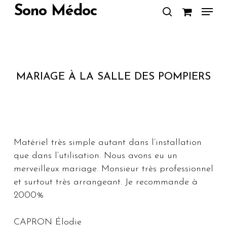
Skip
Menu
Sono Médoc
to
search
Close
main
Menu
content
MARIAGE À LA SALLE DES POMPIERS
Matériel très simple autant dans l’installation
que dans l’utilisation. Nous avons eu un
merveilleux mariage. Monsieur très professionnel
et surtout très arrangeant. Je recommande à
2000%
CAPRON Élodie