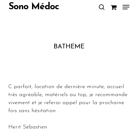
Skip
Menu
Sono Médoc
to
search
Close
main
Menu
content
BATHEME
C parfait, location de dernière minute, accueil
très agréable, matériels au top, je recommande
vivement et je referai appel pour la prochaine
fois sans hésitation .
Herit Sébastien