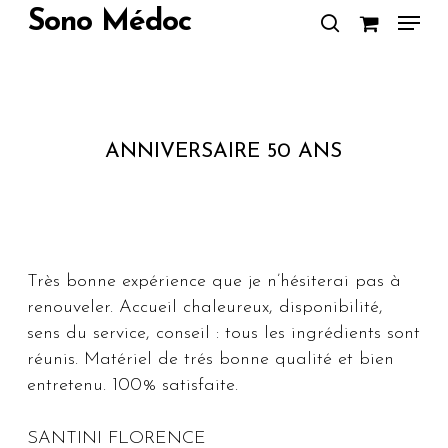
Skip
Menu
Sono Médoc
to
search
Close
main
Menu
content
ANNIVERSAIRE 50 ANS
Très bonne expérience que je n’hésiterai pas à
renouveler. Accueil chaleureux, disponibilité,
sens du service, conseil : tous les ingrédients sont
réunis. Matériel de trés bonne qualité et bien
entretenu. 100% satisfaite.
SANTINI FLORENCE