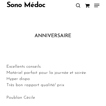
Skip
Menu
Sono Médoc
to
search
Close
main
Menu
content
ANNIVERSAIRE
Excellents conseils.
Matériel parfait pour la journée et soirée.
Hyper dispo
Très bon rapport qualité/ prix
Poublan Cécile