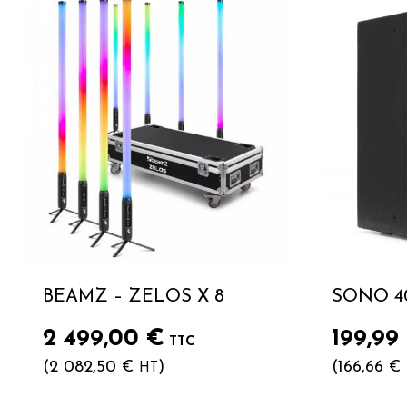
BEAMZ – ZELOS X 8
SONO 4
2 499,00
€
199,99
TTC
(
2 082,50
€
)
(
166,66
€
HT