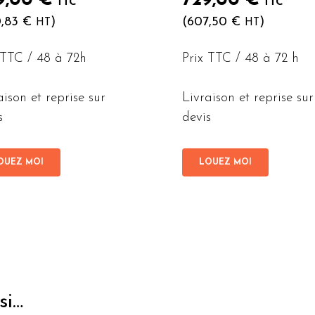
9,00
€
729,00
€
TTC
TTC
0,83
€
)
(
607,50
€
)
HT
HT
 TTC / 48 à 72h
Prix TTC / 48 à 72 h
aison et reprise sur
Livraison et reprise sur
s
devis
OUEZ MOI
LOUEZ MOI
si…