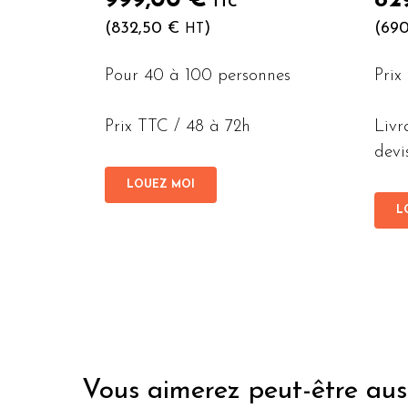
999,00
€
82
TTC
(
832,50
€
)
(
69
HT
Pour 40 à 100 personnes
Prix
Prix TTC / 48 à 72h
Livr
devi
LOUEZ MOI
L
Vous aimerez peut-être aus