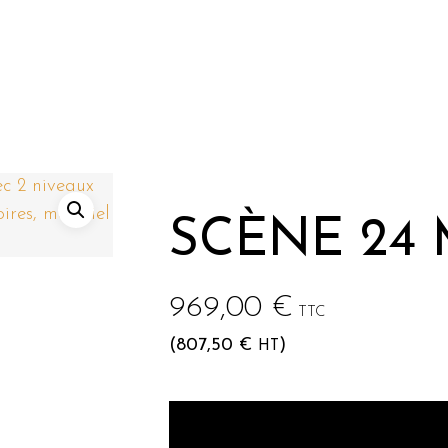
he ou sur Echap pour annuler
SCÈNE 24 
969,00
€
TTC
(
807,50
€
)
HT
Lecteur
vidéo