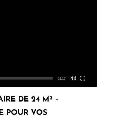
01:17
RE DE 24 M² –
E POUR VOS