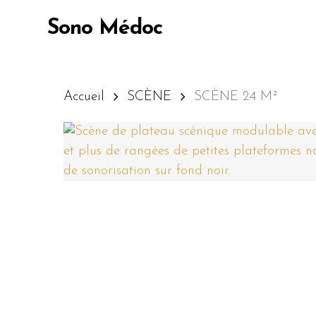
Skip
Sono Médoc
to
main
content
Accueil
SCÈNE
SCÈNE 24 M²
Appuyez sur Entrée pour lancer la recherc