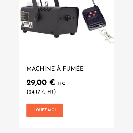
MACHINE À FUMÉE
29,00
€
TTC
(
24,17
€
)
HT
LOUEZ MOI