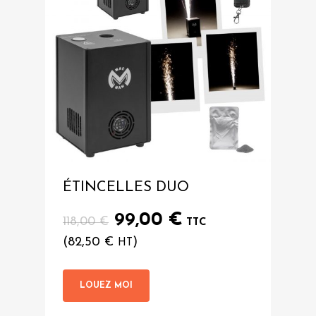
ÉTINCELLES DUO
Le
Le
99,00
€
118,00
€
TTC
prix
prix
(
82,50
€
)
HT
initial
actuel
était :
est :
LOUEZ MOI
118,00 €.
99,00 €.