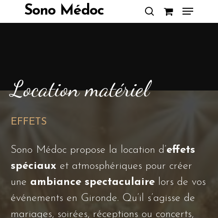
Skip
Menu
Sono Médoc
to
search
Close
main
Menu
content
EFFETS
Sono Médoc propose la location d’
effets
spéciaux
et atmosphériques pour créer
une
ambiance spectaculaire
lors de vos
événements en Gironde. Qu’il s’agisse de
mariages, soirées, réceptions ou concerts,