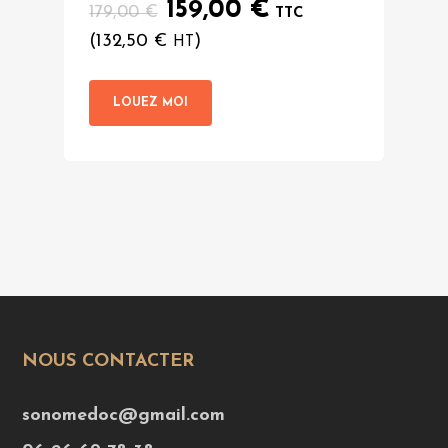
Le
Le
159,00
€
179,00
€
TTC
prix
prix
(
132,50
€
)
HT
initial
actuel
était :
est :
LOUEZ MOI
179,00 €.
159,00 €.
NOUS CONTACTER
sonomedoc@gmail.com