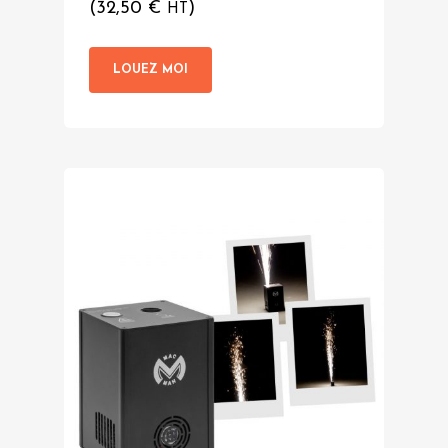
(
32,50
€
)
HT
LOUEZ MOI