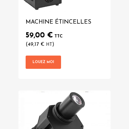
MACHINE ÉTINCELLES
59,00
€
TTC
(
49,17
€
)
HT
LOUEZ MOI